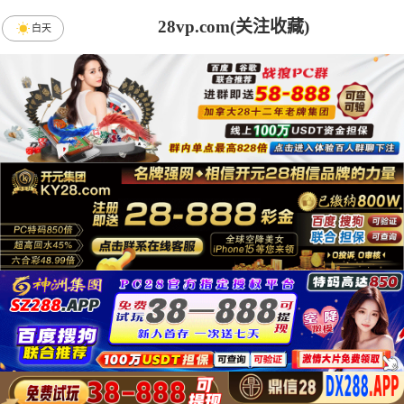
28vp.com(关注收藏)
白天