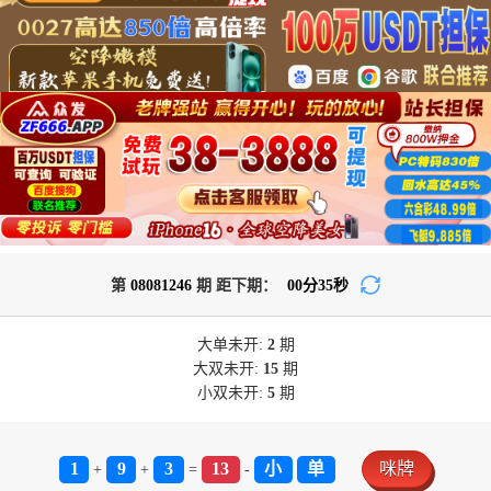
第
08081246
期 距下期：
00
分
35
秒
大单
未开:
2
期
大双
未开:
15
期
小双
未开:
5
期
1
9
3
13
小
单
咪牌
+
+
=
-