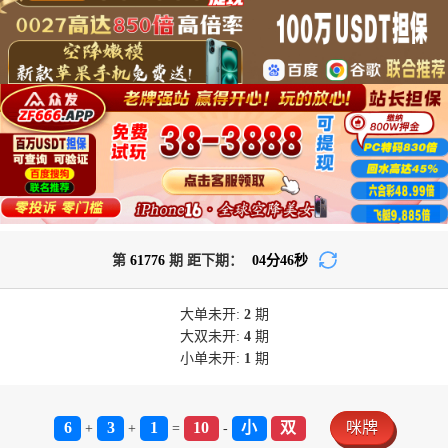
第
61776
期 距下期：
04
分
46
秒
大单
未开:
2
期
大双
未开:
4
期
小单
未开:
1
期
6
3
1
10
小
双
咪牌
+
+
=
-